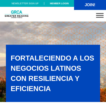
Skip to main content
Skip to header right navigation
Skip to site footer
NEWSLETTER SIGN UP
MEMBER LOGIN
JOIN!
Greater Reading Chamber Alliance
FORTALECIENDO A LOS
NEGOCIOS LATINOS
CON RESILIENCIA Y
EFICIENCIA